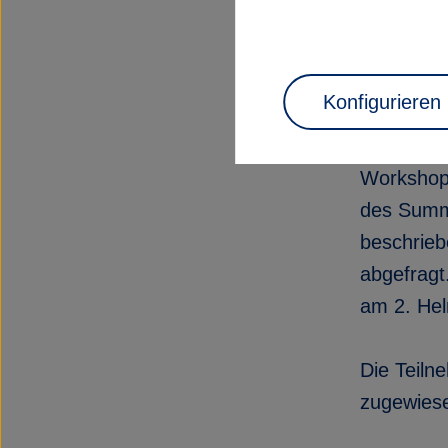
Vor
Konfigurieren
Die Teiln
Workshop 
des Summi
beschrieb
abgefragt
am 2. Hel
Die Teiln
zugewiese