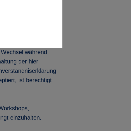
ierung für einen
n Wechsel während
altung der hier
nverständniserklärung
tiert, ist berechtigt
 Workshops,
ngt einzuhalten.