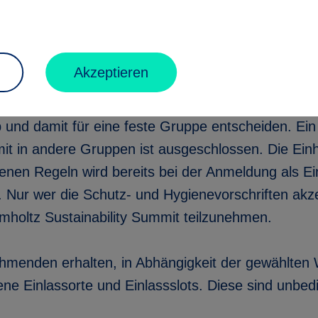
ab
Akzeptieren
ehmenden müssen sich bereits bei der Onlineregistr
und damit für eine feste Gruppe entscheiden. Ei
t in andere Gruppen ist ausgeschlossen. Die Einh
enen Regeln wird bereits bei der Anmeldung als Ei
. Nur wer die Schutz- und Hygienevorschriften akzep
mholtz Sustainability Summit teilzunehmen.
ehmenden erhalten, in Abhängigkeit der gewählten
ne Einlassorte und Einlassslots. Diese sind unbedi