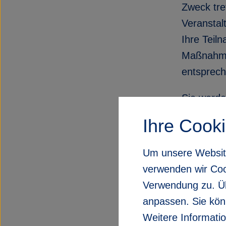
Zweck tre
Veranstal
Ihre Teil
Maßnahmen
entsprech
Sie werde
Gesundhei
Ihre Cook
hier für 
Um unsere Website 
Um das Ri
verwenden wir Coo
Ihre Hilfe
Verwendung zu. Üb
allgemein
anpassen. Sie könn
einhalten
Weitere Informatio