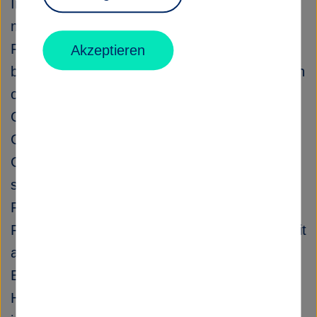
In all jenen Gebieten, die Forschung erst
möglich machen, setzen wir uns intensiv mit
Fragen der Nachhaltigkeit auseinander: sei es
Akzeptieren
beim Betrieb großer Forschungsinfrastrukturen
oder Rechenzentren, bei der Planung neuer
Gebäude oder der Wiederverwertung von
Geräten. Um dem Thema auf
Gemeinschaftsebene zu begenen, setzt sich
seit April 2018 der Helmholtz Arbeitskreis
Forum Nachhaltigkeit mit den verschiedensten
Fragestellungen zu Facetten der Nachhaltigkeit
auf ökonomischer, sozialer und ökologischer
Ebene auseinander und arbeitet daran,
Helmholtz von der Managementebene aus