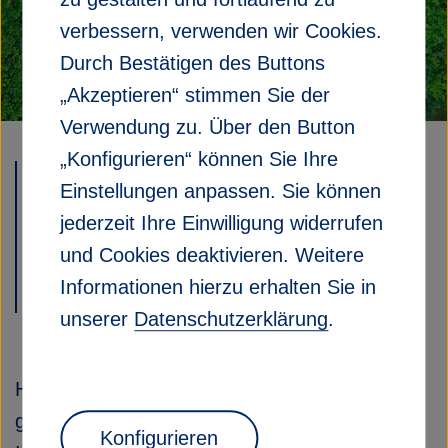
f
verbessern, verwenden wir Cookies.
n
e
Durch Bestätigen des Buttons
n
„Akzeptieren“ stimmen Sie der
/
Verwendung zu. Über den Button
s
c
„Konfigurieren“ können Sie Ihre
h
Einstellungen anpassen. Sie können
Nachhaltigkeit in der
l
jederzeit Ihre Einwilligung widerrufen
i
Helmholtz-
e
und Cookies deaktivieren. Weitere
ß
Gemeinschaft
Informationen hierzu erhalten Sie in
e
unserer
Datenschutzerklärung
.
n
Helmholtz steht für Spitzenforschung an
großen gesellschaftlichen Herausforderungen.
Konfigurieren