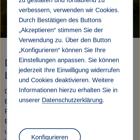
f
verbessern, verwenden wir Cookies.
n
e
Durch Bestätigen des Buttons
n
„Akzeptieren“ stimmen Sie der
/
Verwendung zu. Über den Button
s
c
„Konfigurieren“ können Sie Ihre
h
Einstellungen anpassen. Sie können
Das Deutsche Zentrum für
l
jederzeit Ihre Einwilligung widerrufen
i
Luft- und Raumfahrt (DLR)
e
und Cookies deaktivieren. Weitere
ß
Informationen hierzu erhalten Sie in
Das
DLR
ist das Forschungszentrum der
e
unserer
Datenschutzerklärung
.
Bundesrepublik Deutschland für Luft- und
n
Raumfahrt. Dort wird Forschung und
Entwicklung in Luftfahrt, Raumfahrt, Energie
und Verkehr, Sicherheit und Digitalisierung
Konfigurieren