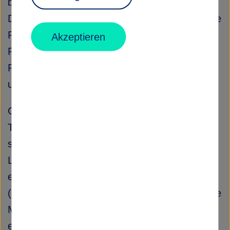
betrieben. Die Deutsche Raumfahrtagentur im
DLR ist im Auftrag der Bundesregierung für die
Planung und Umsetzung der deutschen
Akzeptieren
Raumfahrtaktivitäten zuständig. Zwei DLR
Projektträger betreuen Förderprogramme und
unterstützen den Wissenstransfer.
Global wandeln sich Klima, Mobilität und
Technologie. Das DLR nutzt das Know-how
seiner 55 Institute und Einrichtungen, um
Lösungen für diese Herausforderungen zu
entwickeln. Unsere 10.000 Mitarbeitenden
(Stand Februar 2021) haben eine gemeinsame
Mission: Wir erforschen Erde und Weltall und
entwickeln Technologien für eine nachhaltige